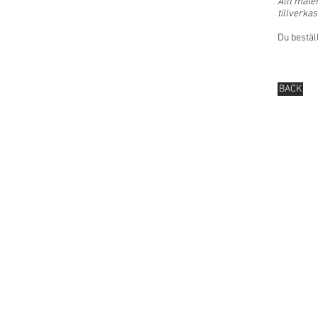
Allt mate
tillverkas
Du bestä
BACK