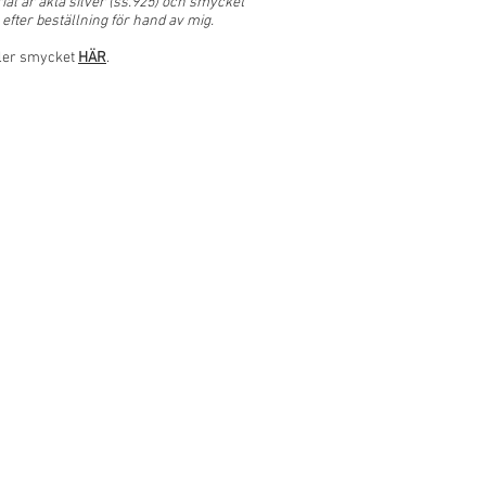
rial är äkta silver (ss.925) och smycket
 efter beställning för hand av mig.
ller smycket
HÄR
.