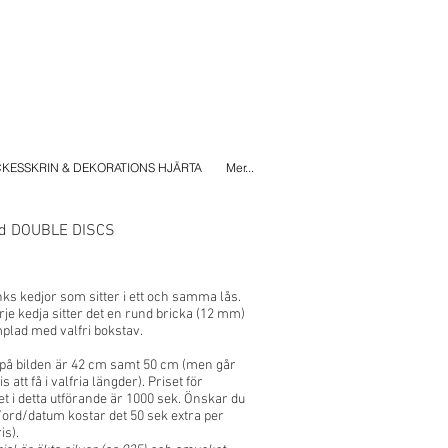
KESSKRIN & DEKORATIONS HJÄRTA
Mer...
nd DOUBLE DISCS
nks kedjor som sitter i ett och samma lås.
rje kedja sitter det en rund bricka (12 mm)
lad med valfri bokstav.
på bilden är 42 cm samt 50 cm (men går
is att få i valfria längder). Priset för
t i detta utförande är 1000 sek. Önskar du
ord/datum kostar det 50 sek extra per
is).