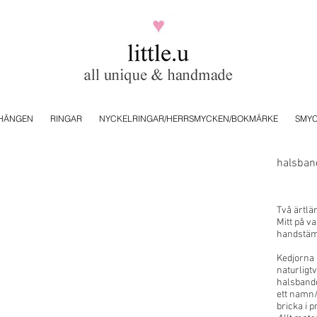
HÄNGEN
RINGAR
NYCKELRINGAR/HERRSMYCKEN/BOKMÄRKE
SMYC
halsba
Två ärtlä
Mitt på va
handstämp
Kedjorna 
naturligtv
halsbande
ett namn/
bricka i pr