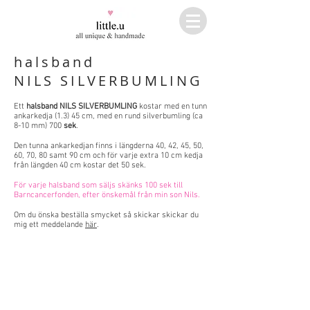
halsband
NILS SILVERBUMLING
Ett
halsband NILS SILVERBUMLING
kostar med en tunn
ankarkedja (1.3) 45 cm, med en rund silverbumling (ca
8-10 mm) 700
sek
.
Den tunna ankarkedjan finns i längderna 40, 42, 45, 50,
60, 70, 80 samt 90 cm och för varje extra 10 cm kedja
från längden 40 cm kostar det 50 sek.
För varje halsband som säljs skänks 100 sek till
Barncancerfonden, efter önskemål från min son Nils.
Om du önska beställa smycket så skickar skickar du
mig ett meddelande
här
.