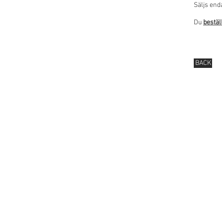
Säljs end
Du
bestäl
BACK