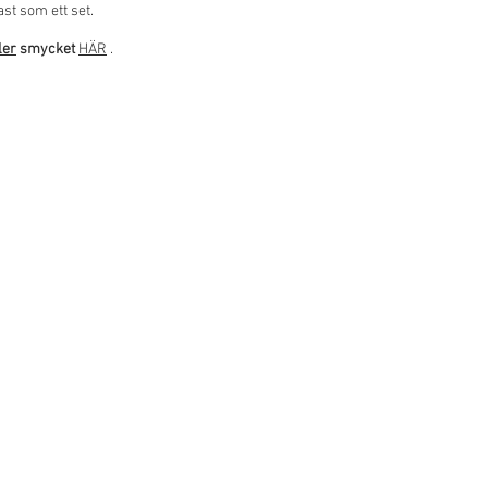
ast som ett set.
ler
smycket
HÄR
.