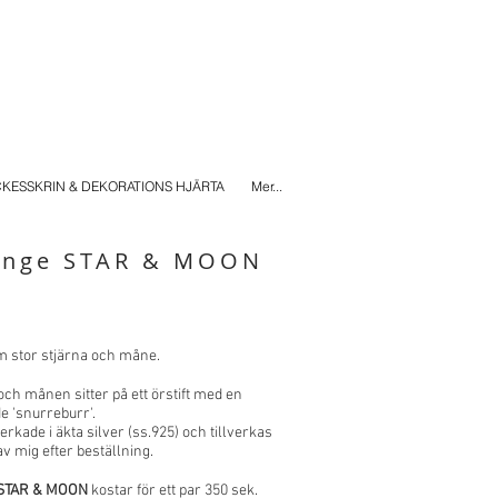
KESSKRIN & DEKORATIONS HJÄRTA
Mer...
änge STAR & MOON
 stor stjärna och måne.
och månen sitter på ett örstift med en
de 'snurreburr'.
verkade i äkta silver (ss.925) och tillverkas
av mig efter beställning.
 STAR & MOON
kostar för ett par 350 sek.