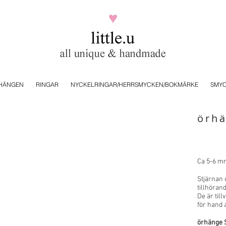
HÄNGEN
RINGAR
NYCKELRINGAR/HERRSMYCKEN/BOKMÄRKE
SMYC
örh
Ca 5-6 mm
Stjärnan 
tillhöran
De är till
för hand 
örhänge